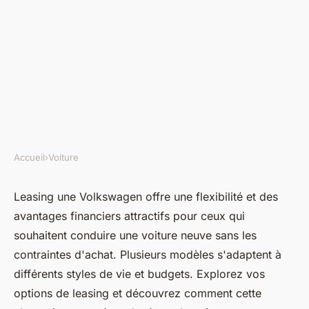
Accueil
›
Voiture
VOITURE
Leasing volkswagen : explorez
Leasing une Volkswagen offre une flexibilité et des
avantages financiers attractifs pour ceux qui
vos options de voitures neuves
souhaitent conduire une voiture neuve sans les
contraintes d'achat. Plusieurs modèles s'adaptent à
Gaspard
•
2 novembre 2024
•
4 min de lecture
différents styles de vie et budgets. Explorez vos
options de leasing et découvrez comment cette